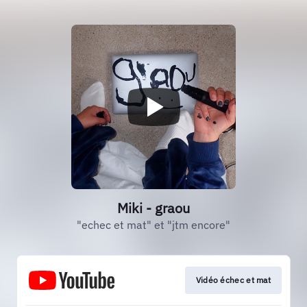
Miki - graou
"echec et mat" et "jtm encore"
Vidéo échec et mat